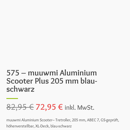
575 – muuwmi Aluminium
Scooter Plus 205 mm blau-
schwarz
Ursprünglicher
Aktueller
82,95
€
72,95
€
inkl. MwSt.
Preis
Preis
muuwmi Aluminium Scooter– Tretroller, 205 mm, ABEC 7, GS-geprüft,
höhenverstellbar, XL-Deck, blau-schwarz