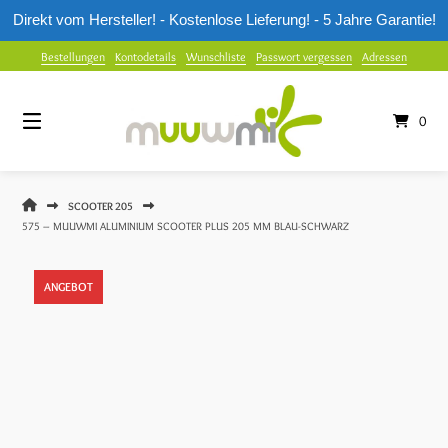
Direkt vom Hersteller! - Kostenlose Lieferung! - 5 Jahre Garantie!
Springe
Bestellungen
Kontodetails
Wunschliste
Passwort vergessen
Adressen
zum
Inhalt
0
MUUWMI
SCOOTER 205
SHOP
575 – MUUWMI ALUMINIUM SCOOTER PLUS 205 MM BLAU-SCHWARZ
ANGEBOT