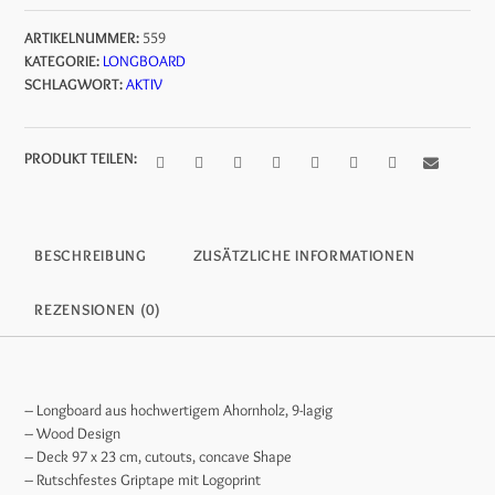
89,99 €
39,95 €.
ARTIKELNUMMER:
559
KATEGORIE:
LONGBOARD
SCHLAGWORT:
AKTIV
PRODUKT TEILEN:
BESCHREIBUNG
ZUSÄTZLICHE INFORMATIONEN
REZENSIONEN (0)
– Longboard aus hochwertigem Ahornholz, 9-lagig
– Wood Design
– Deck 97 x 23 cm, cutouts, concave Shape
– Rutschfestes Griptape mit Logoprint