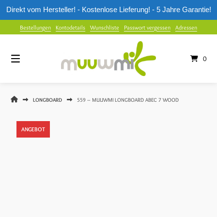
Direkt vom Hersteller! - Kostenlose Lieferung! - 5 Jahre Garantie!
Springe
Bestellungen
Kontodetails
Wunschliste
Passwort vergessen
Adressen
zum
Inhalt
0
MUUWMI
LONGBOARD
559 – MUUWMI LONGBOARD ABEC 7 WOOD
SHOP
ANGEBOT