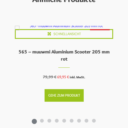
ANGEBOT
SCHNELLANSICHT
565 – muuwmi Aluminium Scooter 205 mm
rot
Ursprünglicher
Aktueller
79,99
€
69,95
€
inkl. MwSt.
Preis
Preis
war:
ist:
79,99 €
69,95 €.
GEHE ZUM PRODUKT