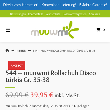
Direkt vom Hersteller! - Kostenlose Lieferung! - 5 Jahre Garantie!
Springe
Bestellungen
Kontodetails
Wunschliste
Passwort vergessen
Adressen
zum
Inhalt
0
MUUWMI
INLINER
544 – MUUWMI ROLLSCHUH DISCO TÜRKIS GR. 35-38
SHOP
ANGEBOT
544 – muuwmi Rollschuh Disco
türkis Gr. 35-38
Ursprünglicher
Aktueller
69,99
€
39,95
€
inkl. MwSt.
Preis
Preis
muuwmi Rollschuh Disco türkis, Gr. 35-38, ABEC 5 Kugellager,