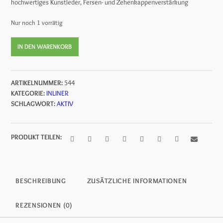
hochwertiges Kunstleder, Fersen- und Zehenkappenverstärkung
war:
ist:
Nur noch 1 vorrätig
69,99 €
39,95 €.
544
IN DEN WARENKORB
-
muuwmi
Rollschuh
ARTIKELNUMMER:
544
Disco
KATEGORIE:
INLINER
türkis
SCHLAGWORT:
AKTIV
Gr.
35-
38
Menge
PRODUKT TEILEN:
BESCHREIBUNG
ZUSÄTZLICHE INFORMATIONEN
REZENSIONEN (0)