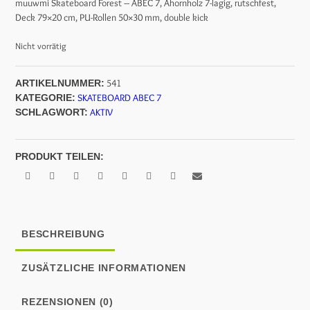
muuwmi Skateboard Forest – ABEC 7, Ahornholz 7-lagig, rutschfest,
Deck 79×20 cm, PU-Rollen 50×30 mm, double kick
war:
ist:
Nicht vorrätig
47,95 €
29,95 €.
541
ARTIKELNUMMER:
SKATEBOARD ABEC 7
KATEGORIE:
AKTIV
SCHLAGWORT:
PRODUKT TEILEN:
BESCHREIBUNG
ZUSÄTZLICHE INFORMATIONEN
REZENSIONEN (0)