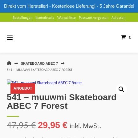
Direkt vom Hersteller! - Kostenlose Lieferung! - 5 Jahre Garantie!
Springe
Bestellungen
Kontodetails
Wunschliste
Passwort vergessen
Adressen
zum
Inhalt
0
MUUWMI
SKATEBOARD ABEC 7
SHOP
541 – MUUWMI SKATEBOARD ABEC 7 FOREST
ANGEBOT
541 – muuwmi Skateboard
ABEC 7 Forest
Ursprünglicher
Aktueller
47,95
€
29,95
€
inkl. MwSt.
Preis
Preis