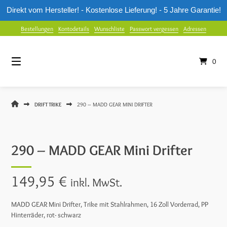
Direkt vom Hersteller! - Kostenlose Lieferung! - 5 Jahre Garantie!
Springe
Bestellungen
Kontodetails
Wunschliste
Passwort vergessen
Adressen
zum
Inhalt
0
MUUWMI
DRIFT TRIKE
290 – MADD GEAR MINI DRIFTER
SHOP
290 – MADD GEAR Mini Drifter
149,95
€
inkl. MwSt.
MADD GEAR Mini Drifter, Trike mit Stahlrahmen, 16 Zoll Vorderrad, PP
Hinterräder, rot- schwarz