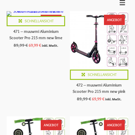
ANGEBOT
ANGEBOT
SCHNELLANSICHT
471 – muuwmi Aluminium
Scooter Pro 215 mm new lime
Ursprünglicher
Aktueller
89,99
€
69,99
€
inkl. MwSt.
Preis
Preis
war:
ist:
89,99 €
69,99 €.
SCHNELLANSICHT
472 – muuwmi Aluminium
Scooter Pro 215 mm new pink
Ursprünglicher
Aktueller
89,99
€
69,99
€
inkl. MwSt.
Preis
Preis
war:
ist:
89,99 €
69,99 €.
ANGEBOT
ANGEBOT