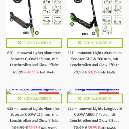
SCHNELLANSICHT
SCHNELLANSICHT
620 – muuwmi Lights Aluminium
621 – muuwmi Lights Aluminium
Scooter GLOW 145 mm, mit
Scooter GLOW 200 mm, mit
Leuchtrollen und Glow-Effekt
Leuchtrollen und Glow-Effekt
Ursprünglicher
Aktueller
Ursprünglicher
Aktueller
69,99
€
49,95
€
79,99
€
59,95
€
inkl. MwSt.
inkl. MwSt.
Preis
Preis
Preis
Preis
war:
ist:
war:
ist:
69,99 €
49,95 €.
79,99 €
59,95 €.
ANGEBOT
ANGEBOT
SCHNELLANSICHT
SCHNELLANSICHT
622 – muuwmi Lights Aluminium
625 – muuwmi Lights Longboard
Scooter GLOW 215 mm, mit
GLOW ABEC 7 Pablo, mit
Leuchtrollen und Glow-Effekt
Leuchtrollen und Glow-Effekt
Ursprünglicher
Aktueller
Ursprünglicher
Aktueller
106,99
€
69,95
€
72,99
€
39,95
€
inkl. MwSt.
inkl. MwSt.