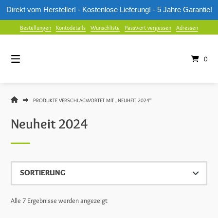
Direkt vom Hersteller! - Kostenlose Lieferung! - 5 Jahre Garantie!
Springe
Bestellungen
Kontodetails
Wunschliste
Passwort vergessen
Adressen
zum
Inhalt
0
MUUWMI
PRODUKTE VERSCHLAGWORTET MIT „NEUHEIT 2024“
SHOP
Neuheit 2024
Alle 7 Ergebnisse werden angezeigt