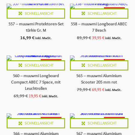
ANGEBOT
SCHNELLANSICHT
SCHNELLANSICHT
557 – muuwmi Protektoren-Set
558 – muuwmi Longboard ABEC
türkis Gr. M
7 Beach
Ursprünglicher
Aktueller
16,99
€
89,99
€
39,95
€
inkl. MwSt.
inkl. MwSt.
Preis
Preis
war:
ist:
89,99 €
39,95 €.
ANGEBOT
ANGEBOT
SCHNELLANSICHT
SCHNELLANSICHT
560 – muuwmi Longboard
565 – muuwmi Aluminium
Compact ABEC 7 Space, mit
Scooter 205 mm rot
Leuchtrollen
Ursprünglicher
Aktueller
79,99
€
69,95
€
inkl. MwSt.
Preis
Preis
Ursprünglicher
Aktueller
69,99
€
19,95
€
inkl. MwSt.
war:
ist:
Preis
Preis
79,99 €
69,95 €.
war:
ist:
69,99 €
19,95 €.
ANGEBOT
ANGEBOT
SCHNELLANSICHT
SCHNELLANSICHT
566 – muuwmi Aluminium
567 – muuwmi Aluminium