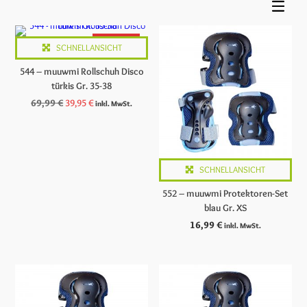
ANGEBOT
SCHNELLANSICHT
544 – muuwmi Rollschuh Disco
türkis Gr. 35-38
Ursprünglicher
Aktueller
69,99
€
39,95
€
inkl. MwSt.
Preis
Preis
war:
ist:
69,99 €
39,95 €.
SCHNELLANSICHT
552 – muuwmi Protektoren-Set
blau Gr. XS
16,99
€
inkl. MwSt.