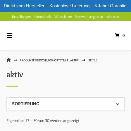
Direkt vom Hersteller! - Kostenlose Lieferung! - 5 Jahre Garantie!
Springe
Bestellungen
Kontodetails
Wunschliste
Passwort vergessen
Adressen
zum
Inhalt
0
MUUWMI
PRODUKTE VERSCHLAGWORTET MIT „AKTIV“
SEITE 2
SHOP
aktiv
Ergebnisse 17 – 30 von 30 werden angezeigt