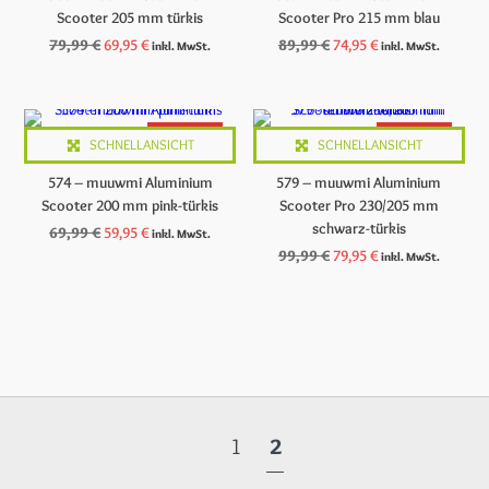
Scooter 205 mm türkis
Scooter Pro 215 mm blau
Ursprünglicher
Aktueller
Ursprünglicher
Aktueller
79,99
€
69,95
€
89,99
€
74,95
€
inkl. MwSt.
inkl. MwSt.
Preis
Preis
Preis
Preis
war:
ist:
war:
ist:
79,99 €
69,95 €.
89,99 €
74,95 €.
ANGEBOT
ANGEBOT
SCHNELLANSICHT
SCHNELLANSICHT
574 – muuwmi Aluminium
579 – muuwmi Aluminium
Scooter 200 mm pink-türkis
Scooter Pro 230/205 mm
schwarz-türkis
Ursprünglicher
Aktueller
69,99
€
59,95
€
inkl. MwSt.
Preis
Preis
Ursprünglicher
Aktueller
99,99
€
79,95
€
inkl. MwSt.
war:
ist:
Preis
Preis
69,99 €
59,95 €.
war:
ist:
99,99 €
79,95 €.
1
2