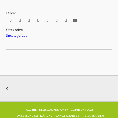
Teilen:
Kategorien:
Uncategorized
GLOBBER DEUTSCHLAND GMBH - COPYRIGHT 2025 -
DATENSCHUTZERKLÄRUNG
ZAHLUNGSARTEN
VERSANDARTEN