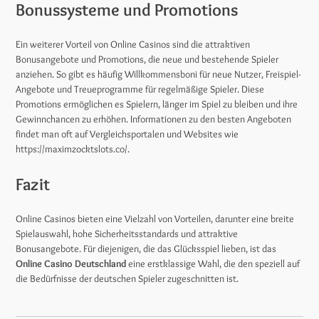
Bonussysteme und Promotions
Ein weiterer Vorteil von Online Casinos sind die attraktiven
Bonusangebote und Promotions, die neue und bestehende Spieler
anziehen. So gibt es häufig Willkommensboni für neue Nutzer, Freispiel-
Angebote und Treueprogramme für regelmäßige Spieler. Diese
Promotions ermöglichen es Spielern, länger im Spiel zu bleiben und ihre
Gewinnchancen zu erhöhen. Informationen zu den besten Angeboten
findet man oft auf Vergleichsportalen und Websites wie
https://maximzocktslots.co/.
Fazit
Online Casinos bieten eine Vielzahl von Vorteilen, darunter eine breite
Spielauswahl, hohe Sicherheitsstandards und attraktive
Bonusangebote. Für diejenigen, die das Glücksspiel lieben, ist das
Online Casino Deutschland
eine erstklassige Wahl, die den speziell auf
die Bedürfnisse der deutschen Spieler zugeschnitten ist.